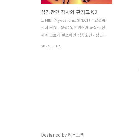
심장관련 검사와 환자교육2
1. MIBI (Myocardiac SPECT) 심근관류
검사 MIBI - 정상: 동위원소가 좌심실 전
체에 고르게 분포하면 정상소견 - 심근허
혈: 부하(stress)부하(stress) 검사에서
2024. 3. 12.
좌심실 좌전 하행동맥 영역에 동위원소
섭취 감소가 관찰되나, 휴식기 검사에서
거의 회복되는 소견을 보이며, 부분적으
로 가역적인 심근허혈이 있음을 알 수 있
다. 1) 정의 심근의 각 부위에 혈액 공급이
잘 되고 있는가, 실제로 그 부위의 심근이
살아 제 기능을 하고 있는가를 특수한 방
법을 사진 찍어 검사하는 방법이다. 운동
을 할 수 없는 사람이나, 심전도를 비교하
는데 이미 변화가 와 있는 사람은 운동부
하 심전도 검사를 할 수 없어, 이 경우엔
동위원소를 이용해 심장의 혈액공급 상황
Designed by 티스토리