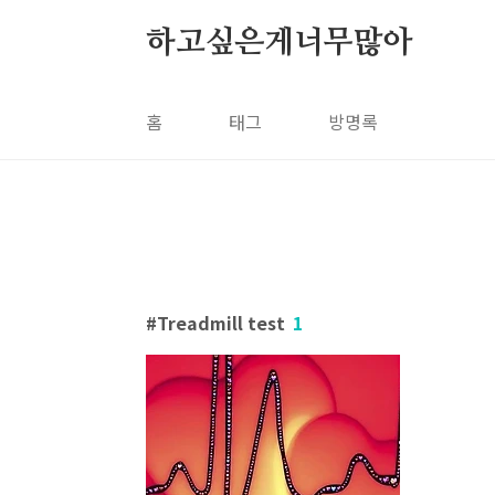
본문 바로가기
하고싶은게너무많아
홈
태그
방명록
Treadmill test
1